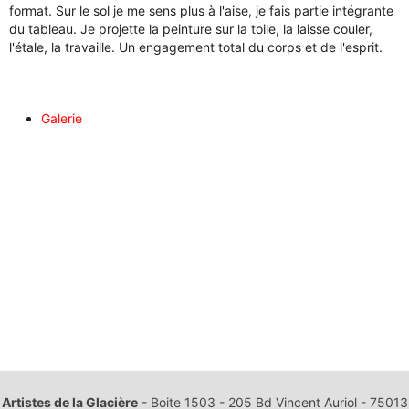
format. Sur le sol je me sens plus à l'aise, je fais partie intégrante
du tableau. Je projette la peinture sur la toile, la laisse couler,
l'étale, la travaille. Un engagement total du corps et de l'esprit.
Galerie
ARTICLE PRÉCÉDENT : DOMINIQUE CASANOVA
ARTICLE SUI
PRÉCÉDENT
SUIVANT
Artistes de la Glacière
- Boite 1503 - 205 Bd Vincent Auriol - 75013