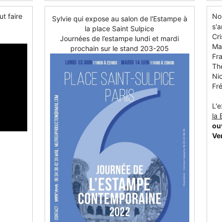
ut faire
Nou
Sylvie qui expose au salon de l'Estampe à
s'a
la place Saint Sulpice
Cri
Journées de l’estampe lundi et mardi
Ma
prochain sur le stand 203-205
Fr
Th
Ni
Fr
L'e
la 
ouv
Ver