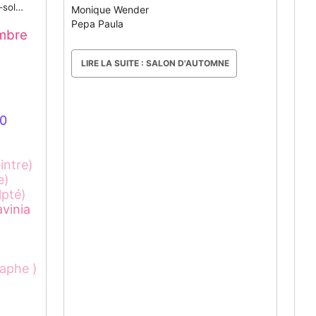
-sol…
Monique Wender
Pepa Paula
embre
LIRE LA SUITE : SALON D'AUTOMNE
30
intre)
e)
lpté)
avinia
aphe )