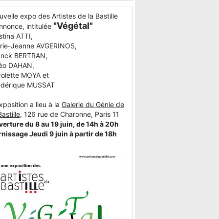
velle expo des Artistes de la Bastille
"Végétal"
nnonce, intitulée
stina ATTI,
rie-Jeanne AVGERINOS,
anck BERTRAN,
éo DAHAN,
colette MOYA et
édérique MUSSAT
xposition a lieu à la
Galerie du Génie de
Bastille
, 126 rue de Charonne, Paris 11
erture du 8 au 19 juin, de 14h à 20h
nissage Jeudi 9 juin à partir de 18h