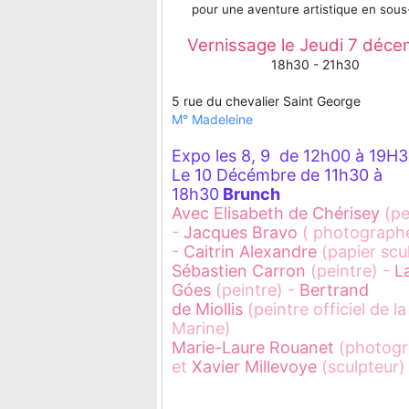
pour une aventure artistique en sous
Vernissage le Jeudi 7 déc
18h30 - 21h30
5 rue du chevalier Saint George
M° Madeleine
Expo les 8, 9 de 12h00 à 19H
Le 10 Décémbre de 11h30 à
18h30
Brunch
Avec Elisabeth de Chérisey
(pe
-
Jacques Bravo
( photograph
-
Caitrin Alexandre
(papier scu
Sébastien Carron
(peintre) -
L
Góes
(peintre) -
Bertrand
de
Miollis
(peintre officiel de la
Marine)
Marie-Laure Rouanet
(photogr
et
Xavier Millevoye
(sculpteur)