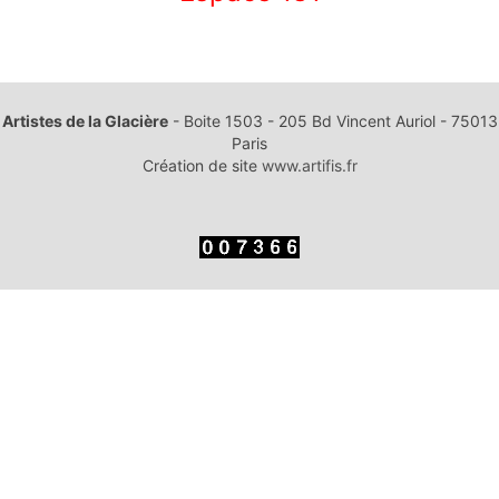
ARTICLE PRÉCÉDENT : CHRISTIANE À AUVERS-SUR-OISE
ARTICLE SUI
PRÉCÉDENT
SUIVANT
Artistes de la Glacière
- Boite 1503 - 205 Bd Vincent Auriol - 75013
Paris
Création de site
www.artifis.fr